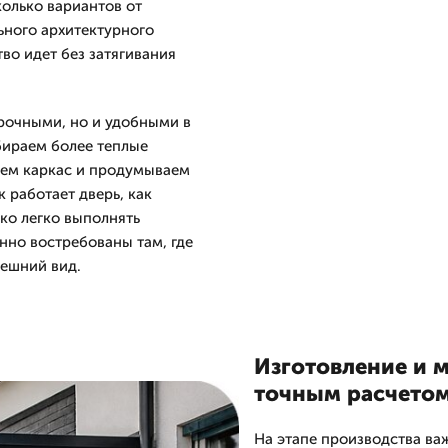
колько вариантов от
ьного архитектурного
во идет без затягивания
рочными, но и удобными в
бираем более теплые
аем каркас и продумываем
 работает дверь, как
ько легко выполнять
нно востребованы там, где
нешний вид.
Изготовление и 
точным расчето
На этапе производства ва