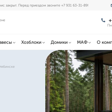
ис закрыт. Перед приездом звоните +7 931 63-31-89!
+
ене
Пн
авесы
Хозблоки
Домики
МАФ
О ком
лябинске