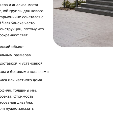
мера и анализа места
дной группы для нового
 гармонично сочетался с
В Челябинске часто
онструкции, потому что
сохраняют свет.
еский объект
уальным размерам
доставкой и установкой
ком и боковыми вставками
фиса или частного дома
рофиля, толщины мм,
роекта. Стоимость
асования дизайна,
сли нужно заказать