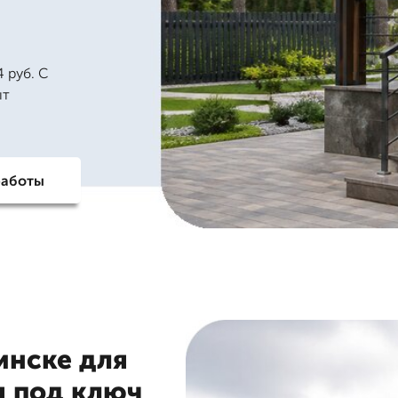
 руб. С
ыт
работы
инске для
я под ключ