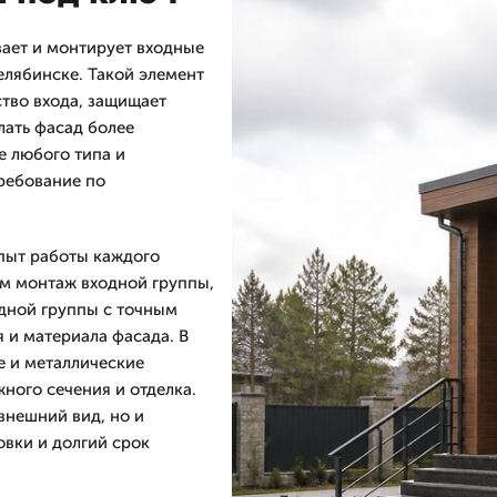
ает и монтирует входные
елябинске. Такой элемент
ство входа, защищает
лать фасад более
е любого типа и
требование по
пыт работы каждого
ем монтаж входной группы,
одной группы с точным
 и материала фасада. В
е и металлические
жного сечения и отделка.
внешний вид, но и
овки и долгий срок