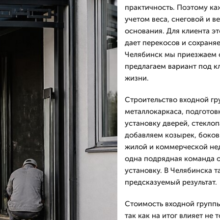
практичность. Поэтому ка
учетом веса, снеговой и в
основания. Для клиента эт
дает перекосов и сохраняе
Челябинск мы приезжаем с
предлагаем вариант под к
жизни.
Строительство входной гр
металлокаркаса, подготов
установку дверей, стекло
добавляем козырек, боков
жилой и коммерческой не
одна подрядная команда от
установку. В Челябинска т
предсказуемый результат.
Стоимость входной группы
так как на итог влияет не 