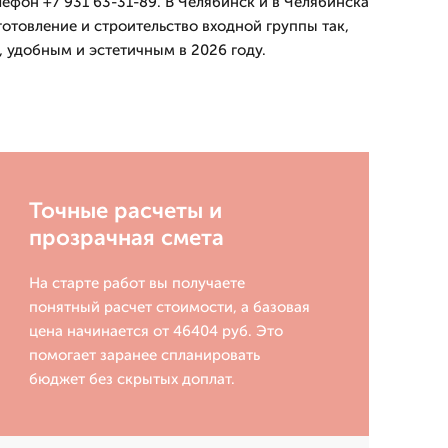
лефон +7 931 63-31-89. В Челябинск и в Челябинска
отовление и строительство входной группы так,
 удобным и эстетичным в 2026 году.
Точные расчеты и
прозрачная смета
На старте работ вы получаете
понятный расчет стоимости, а базовая
цена начинается от 46404 руб. Это
помогает заранее спланировать
бюджет без скрытых доплат.