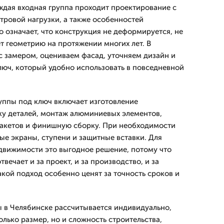
ждая входная группа проходит проектирование с
етровой нагрузки, а также особенностей
о означает, что конструкция не деформируется, не
т геометрию на протяжении многих лет. В
 замером, оцениваем фасад, уточняем дизайн и
люч, который удобно использовать в повседневной
уппы под ключ включает изготовление
ку деталей, монтаж алюминиевых элементов,
пакетов и финишную сборку. При необходимости
ые экраны, ступени и защитные вставки. Для
движимости это выгодное решение, потому что
вечает и за проект, и за производство, и за
акой подход особенно ценят за точность сроков и
 в Челябинске рассчитывается индивидуально,
только размер, но и сложность строительства,