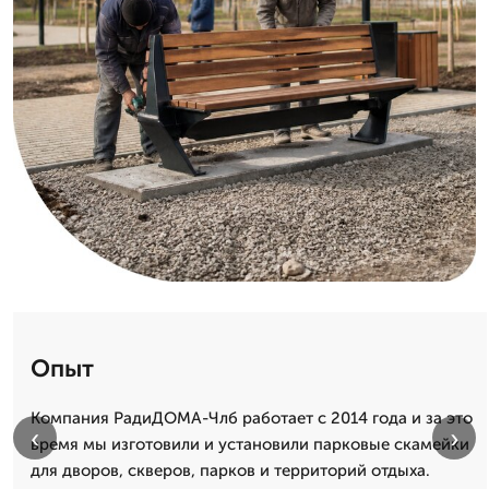
Опыт
Компания РадиДОМА-Члб работает с 2014 года и за это
‹
›
время мы изготовили и установили парковые скамейки
для дворов, скверов, парков и территорий отдыха.