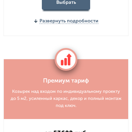
Выбрать
Развернуть подробности
Премиум тариф
Козырек над входом по индивидуальному проекту
до 5 м2, усиленный каркас, декор и полный монтаж
под ключ.