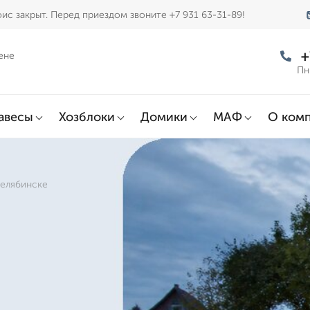
ис закрыт. Перед приездом звоните +7 931 63-31-89!
+
ене
Пн
авесы
Хозблоки
Домики
МАФ
О ком
Челябинске