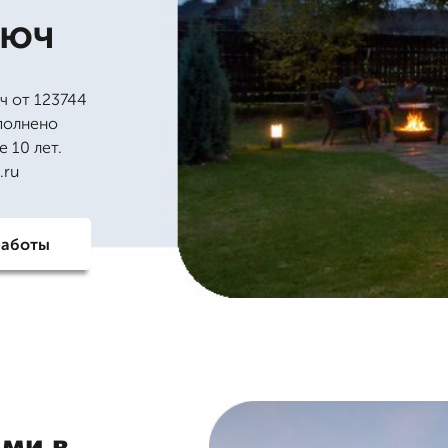
люч
ч от 123744
ыполнено
 10 лет.
.ru
работы
ами в