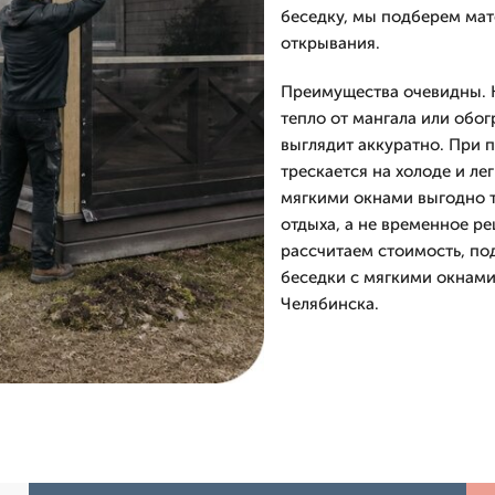
беседку, мы подберем мат
открывания.
Преимущества очевидны. К
тепло от мангала или обог
выглядит аккуратно. При п
трескается на холоде и ле
мягкими окнами выгодно т
отдыха, а не временное р
рассчитаем стоимость, по
беседки с мягкими окнами
Челябинска.