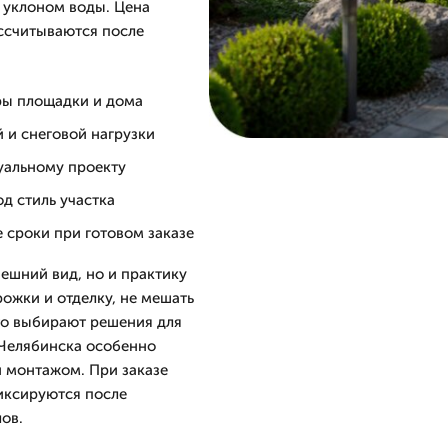
 уклоном воды. Цена
ассчитываются после
еры площадки и дома
й и снеговой нагрузки
уальному проекту
д стиль участка
е сроки при готовом заказе
нешний вид, но и практику
ожки и отделку, не мешать
сто выбирают решения для
 Челябинска особенно
й монтажом. При заказе
фиксируются после
ов.