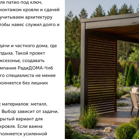
ля патио под ключ,
 монтажом кровли и сдачей
 учитываем архитектуру
тобы навес служил долго и
ачи и частного дома, где
тдыха. Такой проект
жсезонье, создавать
Компания РадиДОМА-Члб
его специалиста не менее
ыполняется без лишних
 материалов: металл,
 Выбор зависит от задачи,
крытый вариант для
кровля. Если важна
ополняется усиленной