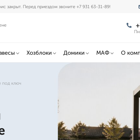
ис закрыт. Перед приездом звоните +7 931 63-31-89!
+
ене
Пн
авесы
Хозблоки
Домики
МАФ
О ком
е под ключ
я
е