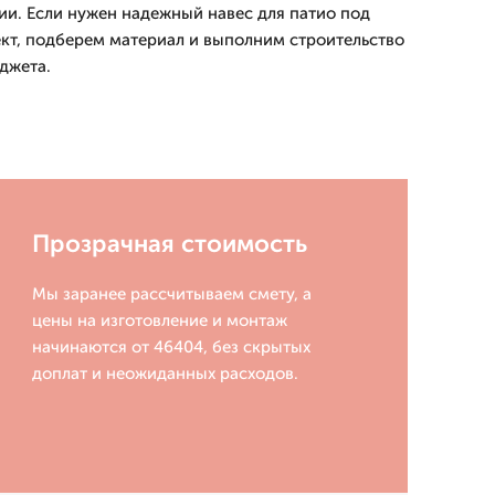
ии. Если нужен надежный навес для патио под
кт, подберем материал и выполним строительство
джета.
Прозрачная стоимость
Мы заранее рассчитываем смету, а
цены на изготовление и монтаж
начинаются от 46404, без скрытых
доплат и неожиданных расходов.