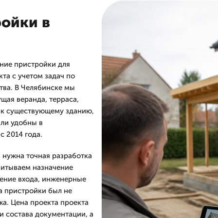
ойки в
ние пристройки для
кта с учетом задач по
тва. В Челябинске мы
щая веранда, терраса,
 к существующему зданию,
ли удобны в
 2014 года.
а нужна точная разработка
учитываем назначение
жение входа, инженерные
а пристройки был не
а. Цена проекта проекта
и состава документации, а