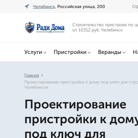
Челябинск
, Российская улица, 200
Оф
Строительство пристроек по ц
от 10312 руб. Челябинск
Услуги
Пристройки
Веранды
Н
Главная
Проектирование пристройки к дому под ключ для стро
Челябинске
Проектирование
пристройки к дом
под ключ для