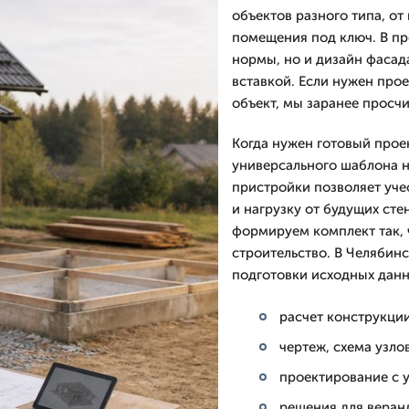
объектов разного типа, о
помещения под ключ. В пр
нормы, но и дизайн фасад
вставкой. Если нужен про
объект, мы заранее просч
Когда нужен готовый прое
универсального шаблона н
пристройки позволяет уче
и нагрузку от будущих сте
формируем комплект так, ч
строительство. В Челябин
подготовки исходных данн
расчет конструкци
чертеж, схема узло
проектирование с у
решения для веранд