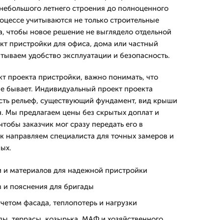
т небольшого летнего строения до полноценного
оцессе учитываются не только строительные
а, чтобы новое решение не выглядело отдельной
ект пристройки для офиса, дома или частный
итываем удобство эксплуатации и безопасность.
кт проекта пристройки, важно понимать, что
е бывает. Индивидуальный проект проекта
сть рельеф, существующий фундамент, вид крыши
н. Мы предлагаем цены без скрытых доплат и
тобы заказчик мог сразу передать его в
ск направляем специалиста для точных замеров и
ых.
и и материалов для надежной пристройки
в и пояснения для бригады
четом фасада, теплопотерь и нагрузки
ы, террасы, козырька, МАФ и хозяйственного