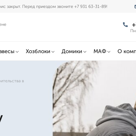
ис закрыт. Перед приездом звоните +7 931 63-31-89!
+
ене
Пн
авесы
Хозблоки
Домики
МАФ
О ком
ительства в
у