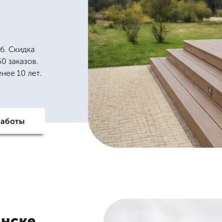
б. Скидка
0 заказов.
нее 10 лет.
работы
инске