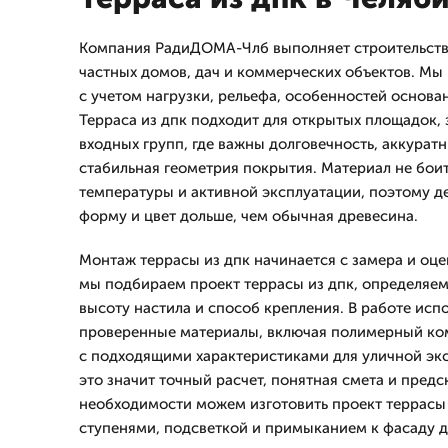
Компания РадиДОМА-Члб выполняет строительство
частных домов, дач и коммерческих объектов. М
с учетом нагрузки, рельефа, особенностей основа
Терраса из дпк подходит для открытых площадок, 
входных групп, где важны долговечность, аккурат
стабильная геометрия покрытия. Материал не боит
температуры и активной эксплуатации, поэтому де
форму и цвет дольше, чем обычная древесина.
Монтаж террасы из дпк начинается с замера и оце
мы подбираем проект террасы из дпк, определяем 
высоту настила и способ крепления. В работе исп
проверенные материалы, включая полимерный ком
с подходящими характеристиками для уличной экс
это значит точный расчет, понятная смета и предс
необходимости можем изготовить проект террасы 
ступенями, подсветкой и примыканием к фасаду д