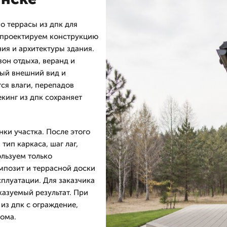
 террасы из дпк для
ы проектируем конструкцию
ния и архитектуры здания.
зон отдыха, веранд и
ный внешний вид и
ся влаги, перепадов
кинг из дпк сохраняет
нки участка. После этого
тип каркаса, шаг лаг,
ользуем только
позит и террасной доски
плуатации. Для заказчика
казуемый результат. При
из дпк с ограждение,
ома.