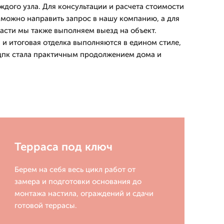
ждого узла. Для консультации и расчета стоимости
 можно направить запрос в нашу компанию, а для
асти мы также выполняем выезд на объект.
 и итоговая отделка выполняются в едином стиле,
 дпк стала практичным продолжением дома и
Терраса под ключ
Берем на себя весь цикл работ от
замера и подготовки основания до
монтажа настила, ограждений и сдачи
готовой террасы.