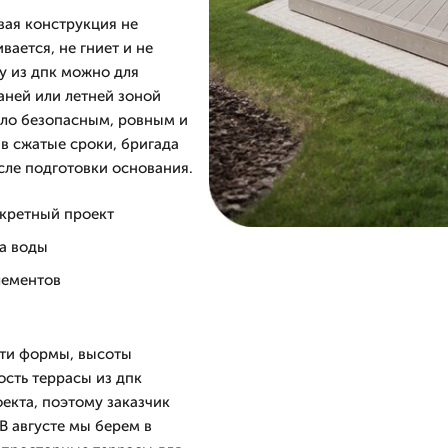
вая конструкция не
вается, не гниет и не
су из дпк можно для
аней или летней зоной
ыло безопасным, ровным и
 в сжатые сроки, бригада
осле подготовки основания.
нкретный проект
да воды
лементов
сти формы, высоты
сть террасы из дпк
екта, поэтому заказчик
В августе мы берем в