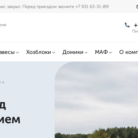
ис закрыт. Перед приездом звоните +7 931 63-31-89!
+
ене
Пн
авесы
Хозблоки
Домики
МАФ
О ком
 в
д
нием