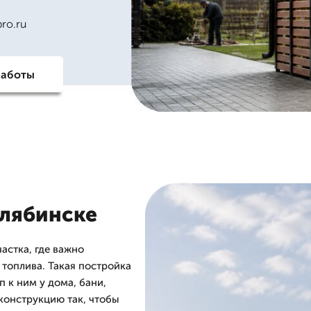
ro.ru
работы
елябинске
астка, где важно
 топлива. Такая постройка
 к ним у дома, бани,
конструкцию так, чтобы