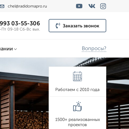
chel@radidomapro.ru
 993 03-55-306
Заказать звонок
-Пт 09-18 Сб-Вс вых.
Вопросы?
пании
Работаем с 2010 года
1500+ реализованных
проектов