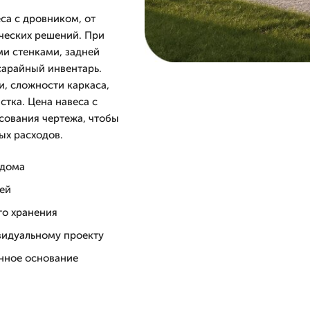
са с дровником, от
ческих решений. При
и стенками, задней
сарайный инвентарь.
и, сложности каркаса,
стка. Цена навеса с
сования чертежа, чтобы
ых расходов.
 дома
ей
го хранения
видуальному проекту
нное основание