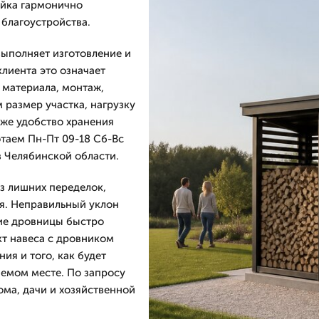
ойка гармонично
благоустройства.
ыполняет изготовление и
клиента это означает
 материала, монтаж,
 размер участка, нагрузку
кже удобство хранения
таем Пн-Пт 09-18 Сб-Вс
в Челябинской области.
ез лишних переделок,
я. Неправильный уклон
ие дровницы быстро
т навеса с дровником
ия и того, как будет
аемом месте. По запросу
ма, дачи и хозяйственной