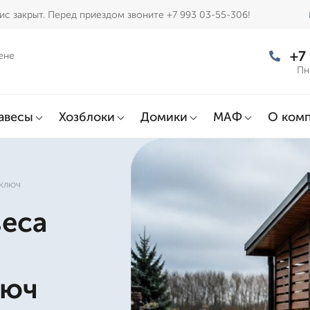
с закрыт. Перед приездом звоните +7 993 03-55-306!
+7
ене
Пн
авесы
Хозблоки
Домики
МАФ
О ком
 ключ
веса
люч