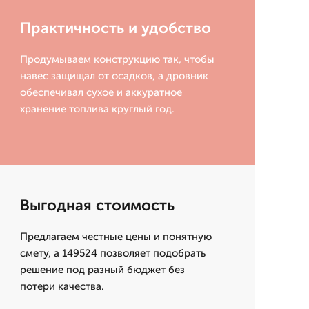
Практичность и удобство
Продумываем конструкцию так, чтобы
навес защищал от осадков, а дровник
обеспечивал сухое и аккуратное
хранение топлива круглый год.
Выгодная стоимость
Предлагаем честные цены и понятную
смету, а 149524 позволяет подобрать
решение под разный бюджет без
потери качества.