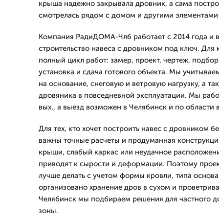
крыша надежно закрывала дровник, а сама постр
смотрелась рядом с домом и другими элементами 
Компания РадиДОМА-Члб работает с 2014 года и в
строительство навеса с дровником под ключ. Для 
полный цикл работ: замер, проект, чертеж, подбор
установка и сдача готового объекта. Мы учитываем
на основание, снеговую и ветровую нагрузку, а та
дровяника в повседневной эксплуатации. Мы рабо
вых., а выезд возможен в Челябинск и по области 
Для тех, кто хочет построить навес с дровником б
важны точные расчеты и продуманная конструкци
крыши, слабый каркас или неудачное расположен
приводят к сырости и деформации. Поэтому проек
лучше делать с учетом формы кровли, типа основан
организовано хранение дров в сухом и проветрив
Челябинск мы подбираем решения для частного до
зоны.