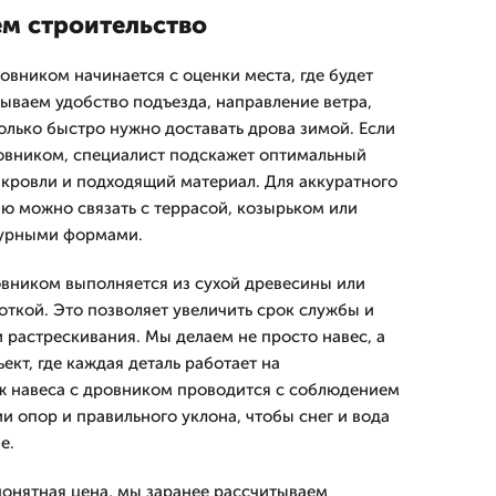
м строительство
овником начинается с оценки места, где будет
тываем удобство подъезда, направление ветра,
колько быстро нужно доставать дрова зимой. Если
ровником, специалист подскажет оптимальный
п кровли и подходящий материал. Для аккуратного
ю можно связать с террасой, козырьком или
турными формами.
овником выполняется из сухой древесины или
откой. Это позволяет увеличить срок службы и
 растрескивания. Мы делаем не просто навес, а
кт, где каждая деталь работает на
ж навеса с дровником проводится с соблюдением
и опор и правильного уклона, чтобы снег и вода
е.
понятная цена, мы заранее рассчитываем