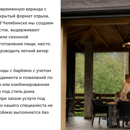
овременную веранда с
ткрытый формат отдыха,
 В Челябинске мы создаем
сток, выдерживают
 или сезонной
иготовления пищи, место
проводить летний вечер
анды с барбекю с учетом
ндамента и пожеланий по
во или комбинированная
 под стиль дома.
ри заказе услуги под
го нашего специалиста не
арбекю выполняется без