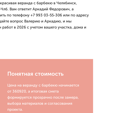
 красивая веранда с барбекю в Челябинск,
Члб. Вам ответит Аркадий Федорович, а
ть по телефону +7 993 03-55-306 или по адресу
адайте вопрос Валерию и Аркадию, и мы
работ в 2026 с учетом вашего участка, дома и
Понятная стоимость
Цена на веранду с барбекю начинается
от 360920, а итоговая смета
формируется прозрачно после замера,
выбора материалов и согласования
проекта.