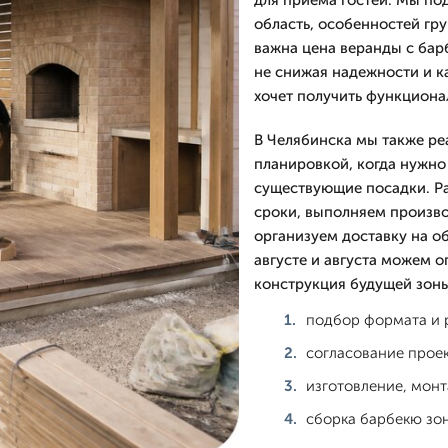
для приема гостей. Мы по
область, особенностей гру
важна цена веранды с бар
не снижая надежности и ка
хочет получить функциона
В Челябинска мы также ре
планировкой, когда нужно
существующие посадки. Ра
сроки, выполняем произво
организуем доставку на об
августе и августа можем о
конструкция будущей зоны
подбор формата и 
согласование проек
изготовление, монт
сборка барбекю зон