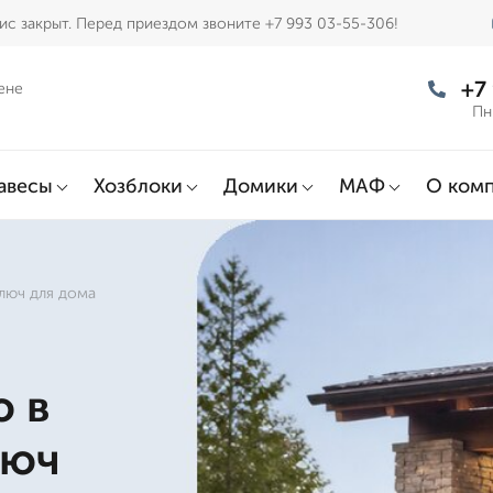
с закрыт. Перед приездом звоните +7 993 03-55-306!
+7
ене
Пн
авесы
Хозблоки
Домики
МАФ
О ком
люч для дома
ю в
люч