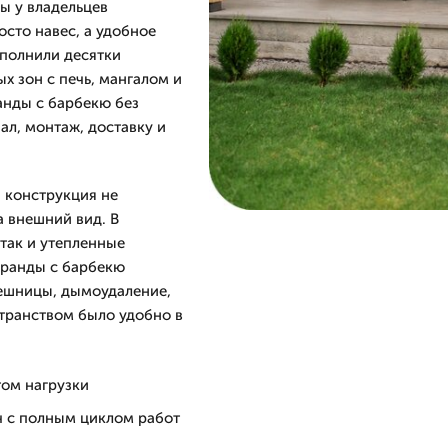
ы у владельцев
сто навес, а удобное
ыполнили десятки
х зон с печь, мангалом и
анды с барбекю без
ал, монтаж, доставку и
ы конструкция не
а внешний вид. В
так и утепленные
еранды с барбекю
ешницы, дымоудаление,
странством было удобно в
том нагрузки
ч с полным циклом работ