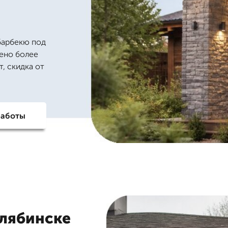
барбекю под
нено более
т, скидка от
работы
елябинске