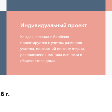
Индивидуальный проект
Каждая веранда с барбекю
проектируется с учетом размеров
участка, пожеланий по зоне отдыха,
расположения мангала или печи и
общего стиля дома.
6 г.