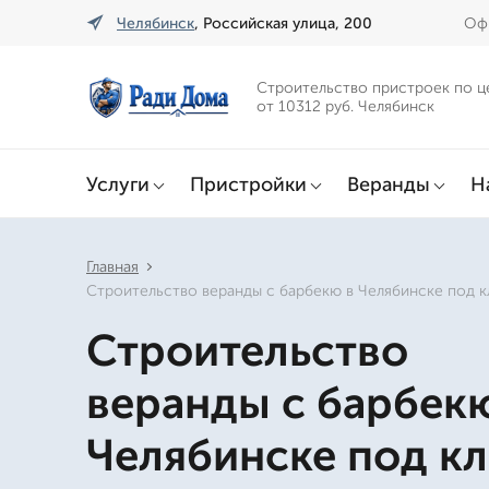
Челябинск
, Российская улица, 200
Офи
Строительство пристроек по ц
от 10312 руб. Челябинск
Услуги
Пристройки
Веранды
Н
Главная
Строительство веранды с барбекю в Челябинске под к
Строительство
веранды с барбек
Челябинске под к