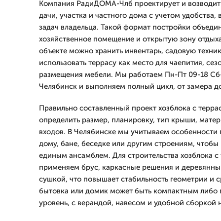
Компания РадиДОМА-Члб проектирует и возводит 
дачи, участка и частного дома с учетом удобства,
задач владельца. Такой формат постройки объеди
хозяйственное помещение и открытую зону отдыха
объекте можно хранить инвентарь, садовую техни
использовать террасу как место для чаепития, сез
размещения мебели. Мы работаем Пн-Пт 09-18 Сб-
Челябинск и выполняем полный цикл, от замера до
Правильно составленный проект хозблока с терра
определить размер, планировку, тип крыши, мате
входов. В Челябинске мы учитываем особенности г
дому, бане, беседке или другим строениям, чтобы
единым ансамблем. Для строительства хозблока с
применяем брус, каркасные решения и деревянны
сушкой, что повышает стабильность геометрии и с
бытовка или домик может быть компактным либо 
уровень, с верандой, навесом и удобной сборкой н