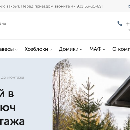
ис закрыт. Перед приездом звоните +7 931 63-31-89!
+
ене
Пн
авесы
Хозблоки
Домики
МАФ
О ком
а до монтажа
й в
люч
тажа