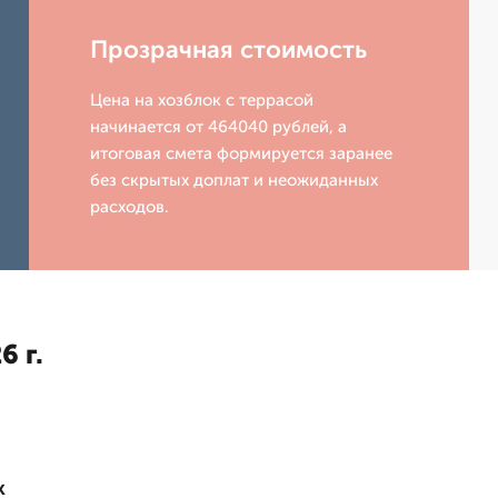
Прозрачная стоимость
Цена на хозблок с террасой
начинается от 464040 рублей, а
итоговая смета формируется заранее
без скрытых доплат и неожиданных
расходов.
6 г.
к