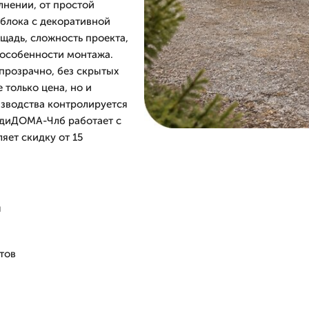
лнении, от простой
 блока с декоративной
ощадь, сложность проекта,
и особенности монтажа.
прозрачно, без скрытых
 только цена, но и
изводства контролируется
адиДОМА-Члб работает с
яет скидку от 15
ы
тов