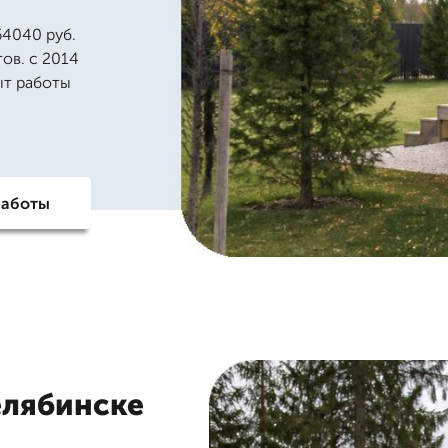
64040 руб.
тов. с 2014
ыт работы
работы
елябинске