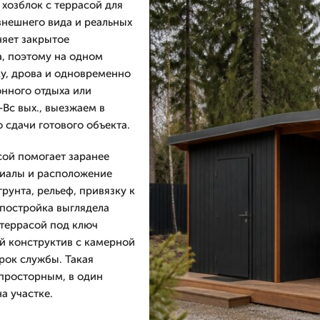
хозблок с террасой для
 внешнего вида и реальных
няет закрытое
, поэтому на одном
ку, дрова и одновременно
онного отдыха или
Вс вых., выезжаем в
 сдачи готового объекта.
сой помогает заранее
риалы и расположение
рунта, рельеф, привязку к
 постройка выглядела
 террасой под ключ
й конструктив с камерной
рок службы. Такая
просторным, в один
а участке.