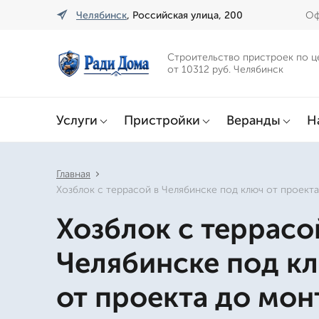
Челябинск
, Российская улица, 200
Оф
Строительство пристроек по ц
от 10312 руб. Челябинск
Услуги
Пристройки
Веранды
Н
Главная
Хозблок с террасой в Челябинске под ключ от проект
Хозблок с террасо
Челябинске под к
от проекта до мон