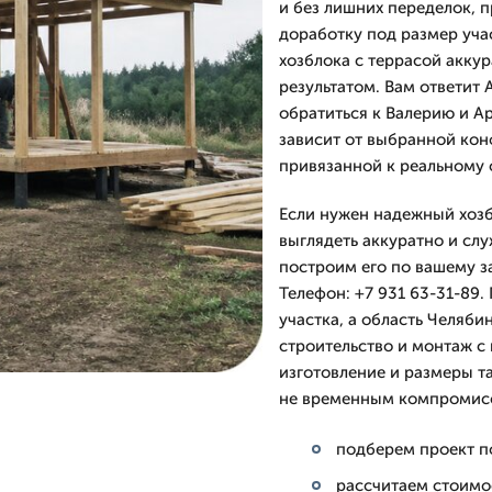
и без лишних переделок, 
доработку под размер уча
хозблока с террасой акку
результатом. Вам ответит
обратиться к Валерию и А
зависит от выбранной кон
привязанной к реальному 
Если нужен надежный хозб
выглядеть аккуратно и слу
построим его по вашему за
Телефон: +7 931 63-31-89.
участка, а область Челяби
строительство и монтаж с
изготовление и размеры та
не временным компромис
подберем проект п
рассчитаем стоимос