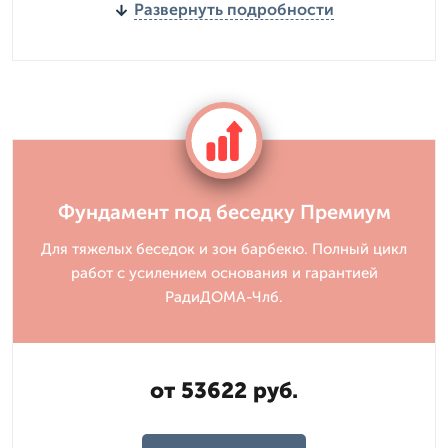
Развернуть подробности
Фундамент под беседку Премиум
Для тяжелых беседок и зон барбекю. Полный цикл
работ с усилением основания и гарантией
РадиДОМА-Члб.
от 53622 руб.