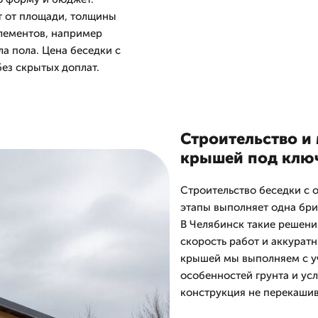
т от площади, толщины
лементов, например
ла пола. Цена беседки с
ез скрытых доплат.
Строительство и
крышей под клю
Строительство беседки с 
этапы выполняет одна бри
В Челябинск такие решени
скорость работ и аккурат
крышей мы выполняем с у
особенностей грунта и ус
конструкция не перекашив