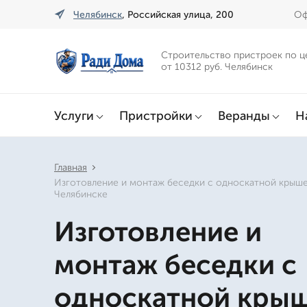
Челябинск
, Российская улица, 200
Оф
Строительство пристроек по ц
от 10312 руб. Челябинск
Услуги
Пристройки
Веранды
Н
Главная
Изготовление и монтаж беседки с односкатной крыше
Челябинске
Изготовление и
монтаж беседки с
односкатной крыш