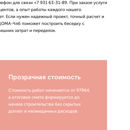
лефон для связи +7 931 63-31-89. При заказе услуги
центов, а опыт работы каждого нашего
ет. Если нужен надежный проект, точный расчет и
ДОМА-Члб поможет построить беседку с
ишних затрат и переделок.
Прозрачная стоимость
Стоимость работ начинается от 97964,
а итоговая смета формируется до
начала строительства без скрытых
доплат и неожиданных расходов.