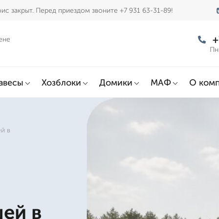
ис закрыт. Перед приездом звоните +7 931 63-31-89!
+
ене
Пн
авесы
Хозблоки
Домики
МАФ
О ком
й в
ей в