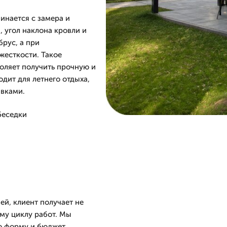
инается с замера и
, угол наклона кровли и
брус, а при
жесткости. Такое
оляет получить прочную и
дит для летнего отдыха,
авками.
беседки
ей, клиент получает не
му циклу работ. Мы
ю форму и бюджет.