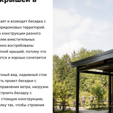
ет и возводит беседка с
 придомовых территорий.
а конструкции разного
олее вместительных
енно востребованы
тной крышей, потому что
ется и хорошо сочетается
ичный вид, надежный сток
ь проект беседки с
правления ветра, нагрузки
строить беседку с
 стоящую конструкцию,
лку так, чтобы строения