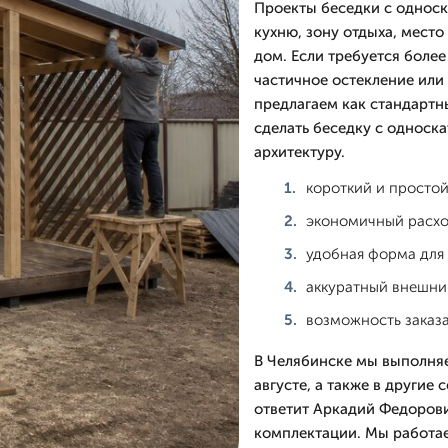
Проекты беседки с однос
кухню, зону отдыха, место
дом. Если требуется более
частичное остекление или
предлагаем как стандартн
сделать беседку с односк
архитектуру.
короткий и простой
экономичный расхо
удобная форма для
аккуратный внешни
возможность заказа
В Челябинске мы выполняе
августе, а также в другие
ответит Аркадий Федорови
комплектации. Мы работае