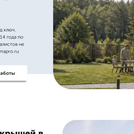
д ключ.
14 года по
алистов не
mapro.ru
работы
 крышей в