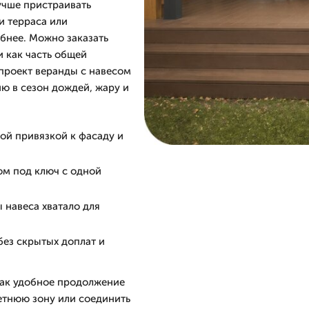
учше пристраивать
и терраса или
обнее. Можно заказать
и как часть общей
 проект веранды с навесом
ию в сезон дождей, жару и
ой привязкой к фасаду и
ом под ключ с одной
 навеса хватало для
без скрытых доплат и
как удобное продолжение
летнюю зону или соединить