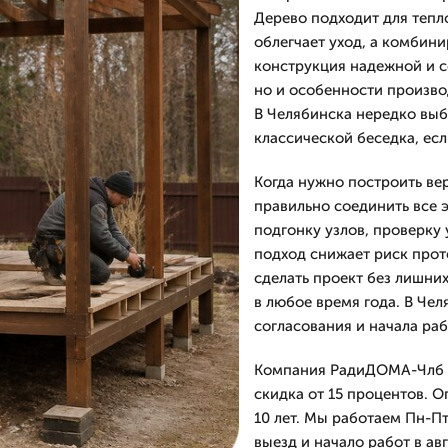
Дерево подходит для тепло
облегчает уход, а комбин
конструкция надежной и с
но и особенности произво
В Челябинска нередко выб
классической беседка, ес
Когда нужно построить ве
правильно соединить все 
подгонку узлов, проверку
подход снижает риск прот
сделать проект без лишних
в любое время года. В Чел
согласования и начала раб
Компания РадиДОМА-Члб ра
скидка от 15 процентов. 
10 лет. Мы работаем Пн-Пт
выезд и начало работ в ав