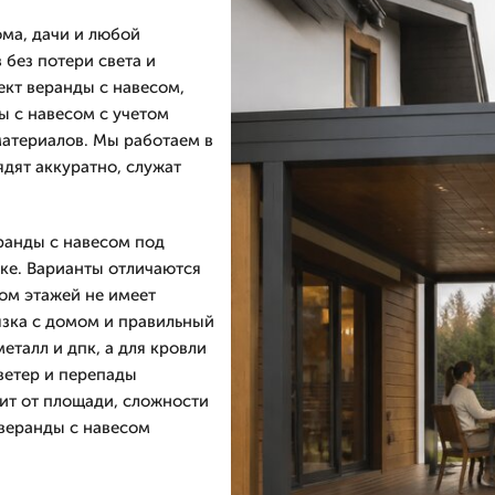
ома, дачи и любой
 без потери света и
кт веранды с навесом,
ы с навесом с учетом
материалов. Мы работаем в
дят аккуратно, служат
ранды с навесом под
йке. Варианты отличаются
ом этажей не имеет
язка с домом и правильный
еталл и дпк, а для кровли
ветер и перепады
ит от площади, сложности
 веранды с навесом