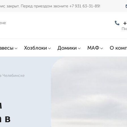
ис закрыт. Перед приездом звоните +7 931 63-31-89!
+
ене
Пн
авесы
Хозблоки
Домики
МАФ
О ком
в Челябинске
м
 в