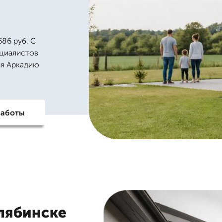
86 руб. С
ециалистов
для Аркадию
работы
лябинске