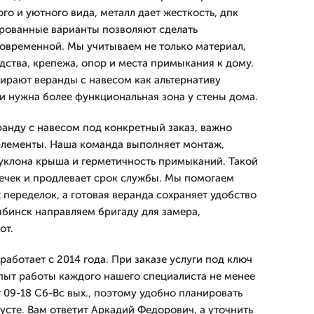
го и уютного вида, металл дает жесткость, дпк
ированные варианты позволяют сделать
овременной. Мы учитываем не только материал,
дства, крепежа, опор и места примыкания к дому.
ирают веранды с навесом как альтернативу
ли нужна более функциональная зона у стены дома.
ранду с навесом под конкретный заказ, важно
элементы. Наша команда выполняет монтаж,
 уклона крыша и герметичность примыканий. Такой
ечек и продлевает срок службы. Мы помогаем
 переделок, а готовая веранда сохраняет удобство
ябинск направляем бригаду для замера,
от.
ботает с 2014 года. При заказе услуги под ключ
Опыт работы каждого нашего специалиста не менее
 09-18 Сб-Вс вых., поэтому удобно планировать
густе. Вам ответит Аркадий Федорович, а уточнить