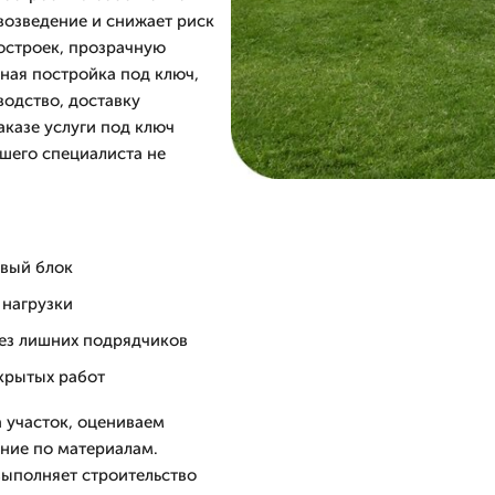
 возведение и снижает риск
построек, прозрачную
чная постройка под ключ,
водство, доставку
аказе услуги под ключ
ашего специалиста не
овый блок
 нагрузки
без лишних подрядчиков
крытых работ
 участок, оцениваем
ние по материалам.
выполняет строительство