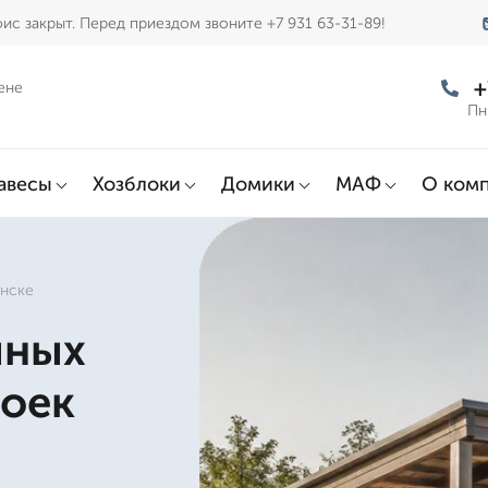
ис закрыт. Перед приездом звоните +7 931 63-31-89!
+
ене
Пн
авесы
Хозблоки
Домики
МАФ
О ком
инске
чных
роек