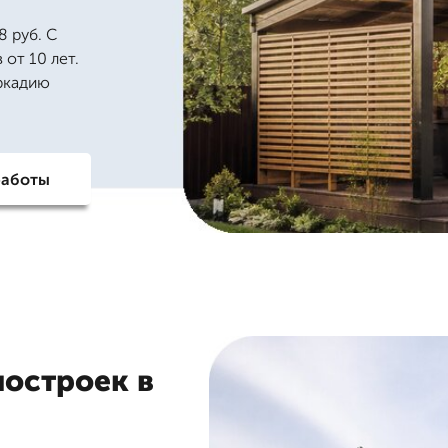
 руб. С
 от 10 лет.
Аркадию
работы
построек в