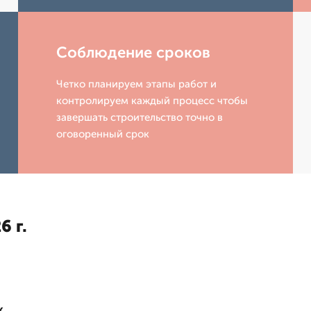
Соблюдение сроков
Четко планируем этапы работ и
контролируем каждый процесс чтобы
завершать строительство точно в
оговоренный срок
6 г.
к