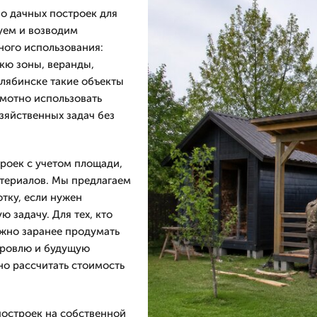
о дачных построек для
уем и возводим
ного использования:
екю зоны, веранды,
елябинске такие объекты
мотно использовать
озяйственных задач без
троек с учетом площади,
атериалов. Мы предлагаем
отку, если нужен
 задачу. Для тех, кто
ажно заранее продумать
 кровлю и будущую
но рассчитать стоимость
построек на собственной